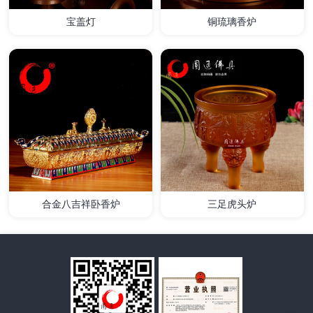
宝盖灯
铜琉璃香炉
详情
详情
合金八吉祥卧香炉
三足虎头炉
详情
详情