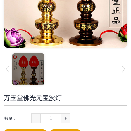
万玉堂佛光元宝波灯
-
+
数量：