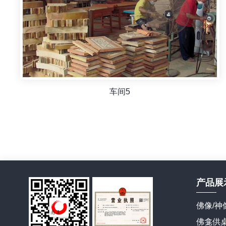
车间5
产品展
佛像/神
佛龛供