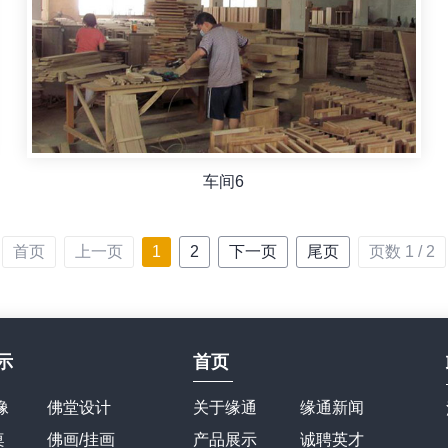
车间6
首页
上一页
1
2
下一页
尾页
页数 1 / 2
示
首页
像
佛堂设计
关于缘通
缘通新闻
桌
佛画/挂画
产品展示
诚聘英才