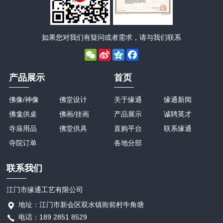
如果您对我们有疑问或者需求，请与我们联系
WeChat
Sina
Qzone
Facebook
Weibo
产品展示
首页
佛像/神像
佛堂设计
关于缘通
缘通新闻
佛龛供桌
佛画/挂画
产品展示
诚聘英才
寺庙用品
佛堂供具
直购平台
联系缘通
寺院订单
各地分部
联系我们
江门市缘通工艺有限公司
地址：江门市新会区双水镇衙前村牛角塘
电话：189 2851 8529