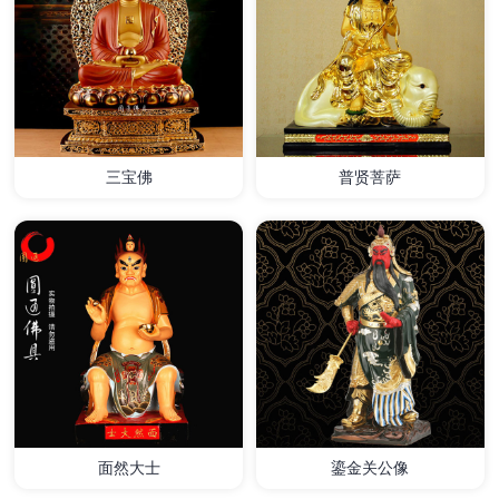
详情
详情
三宝佛
普贤菩萨
详情
详情
面然大士
鎏金关公像