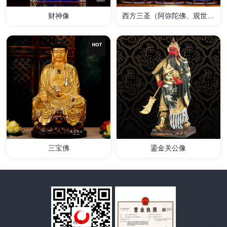
财神像
西方三圣（阿弥陀佛、观世音
菩萨、大势至菩萨）
详情
详情
三宝佛
鎏金关公像
详情
详情