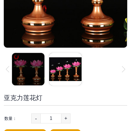
亚克力莲花灯
-
+
数量：